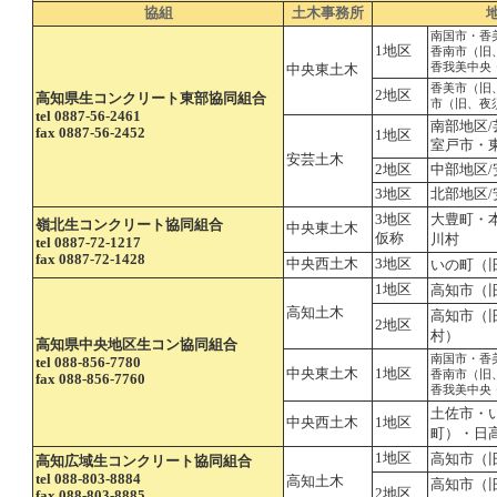
協組
土木事務所
南国市・香
1地区
香南市（旧
香我美中央
中央東土木
香美市（旧
2地区
高知県生コンクリート東部協同組合
市（旧、夜
tel 0887-56-2461
南部地区
fax 0887-56-2452
1地区
室戸市・
安芸土木
2地区
中部地区
3地区
北部地区
大豊町・
3地区
嶺北生コンクリート協同組合
中央東土木
仮称
川村
tel 0887-72-1217
fax 0887-72-1428
中央西土木
3地区
いの町（
1地区
高知市
（
高知土木
高知市（
2地区
村）
高知県中央地区生コン協同組合
南国市・香
tel 088-856-7780
中央東土木
1地区
香南市（旧
fax 088-856-7760
香我美中央
土佐市・
中央西土木
1地区
町）・日
1地区
高知市
（
高知広域生コンクリート協同組合
tel 088-803-8884
高知土木
高知市（
2地区
fax 088-803-8885