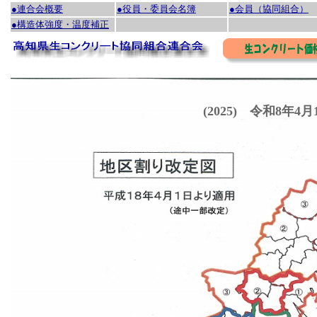
●連合会概要
●役員・委員会名簿
●会員（協同組合）
●構造体強度・温度補正
(2025) 令和8年4