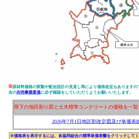
※
原材料価格の変動や配合設計の見直し等により価格改定もありますの
合の
共同事業委員
に必ず確認をしていただくようお願いいたします。
県下の地区割り図と土木標準コンクリートの価格を一覧で
2026年7月1日地区割改定図及び単価表
※価格表を表示するには、各協同組合の標準単価表蘭をクリックしてく