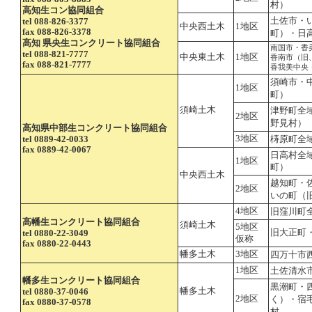
村）
高知生コン協同組合
土佐市・
tel 088-826-3377
中央西土木
1地区
fax 088-826-3378
町）・日
高知 県央生コンクリート協同組合
南国市・香
tel 088-821-7777
中央東土木
1地区
香南市（旧
fax 088-821-7777
香我美中央
須崎市・
1地区
町）
須崎土木
津野町全
2地区
野見村）
高知県中部生コンクリート協同組合
3地区
梼原町全
tel 0889-42-0033
fax 0889-42-0067
日高村全
1地区
町）
中央西土木
越知町・
2地区
いの町（
4地区
旧窪川町
高幡生コンクリート協同組合
須崎土木
5地区
旧大正町
tel 0880-22-3049
仮称
fax 0880-22-0443
幡多土木
3地区
四万十市
1地区
土佐清水
幡多生コンクリート協同組合
黒潮町・
幡多土木
tel 0880-37-0046
2地区
く）・宿
fax 0880-37-0578
村